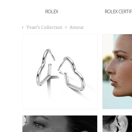
YVAN'S COLLECTION
ROLEX
ROLEX CERTI
BREGUET
Yvan's Collection
Amour
BUCCELLATI
TUDOR