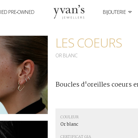
FIED PRE‑OWNED
BIJOUTERIE
Yvan's
Jewellers
LES COEURS
OR BLANC
Boucles d'oreilles coeurs en
COULEUR
Or blanc
CERTIFICAT GIA