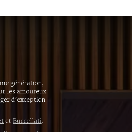
ième génération,
our les amoureux
oger d’exception
et
et
Buccellati
.