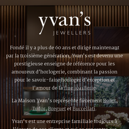
Fondé il y a plus de 60 ans et dirigé maintenant
par la troisième génération, Yvan’s est devenu une
prestigieuse enseigne de référence pour les
amoureux d’horlogerie, combinant la passion
pour le savoir-faire horloger d’exception et
l’amour de la
fine joaillerie
.
La Maison Yvan’s représente fièrement
Rolex
,
Tudor
,
Breguet
et
Buccellati
.
Yvan’s est une entreprise familiale toujours à