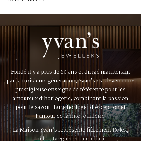
Fondé il y a plus de 60 ans et dirigé maintenant
par la troisième génération, Yvan’s est devenu une
prestigieuse enseigne de référence pour les
amoureux d’horlogerie, combinant la passion
pour le savoir-faire horloger d’exception et
l’amour de la
fine joaillerie
.
La Maison Yvan’s représente fièrement
Rolex
,
Tudor
,
Breguet
et
Buccellati
.