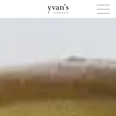
Yvan's
Jewellers