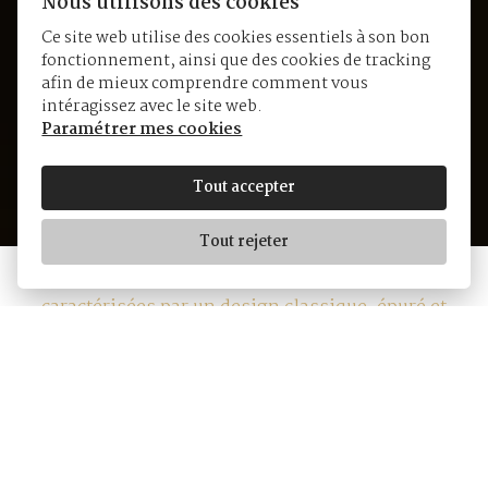
Nous utilisons des cookies
Ce site web utilise des cookies essentiels à son bon
fonctionnement, ainsi que des cookies de tracking
Yvan's Collection
afin de mieux comprendre comment vous
Intemporelle
intéragissez avec le site web.
Paramétrer mes cookies
Tout accepter
Tout rejeter
Nos pièces de la Collection Intemporelle sont
caractérisées par un design classique, épuré et
peuvent être portées durant de nombreuses années
tout en conservant leur élégance.
Retour aux collections