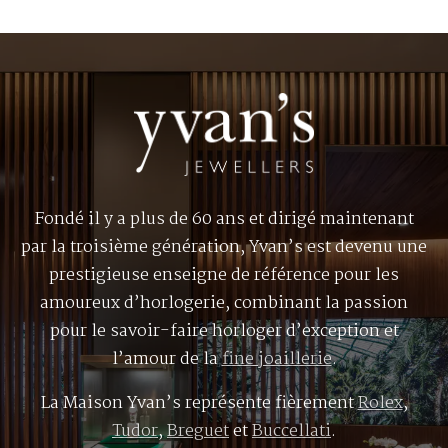
Fondé il y a plus de 60 ans et dirigé maintenant
par la troisième génération, Yvan’s est devenu une
prestigieuse enseigne de référence pour les
amoureux d’horlogerie, combinant la passion
pour le savoir-faire horloger d’exception et
l’amour de la
fine joaillerie
.
La Maison Yvan’s représente fièrement
Rolex
,
Tudor
,
Breguet
et
Buccellati
.