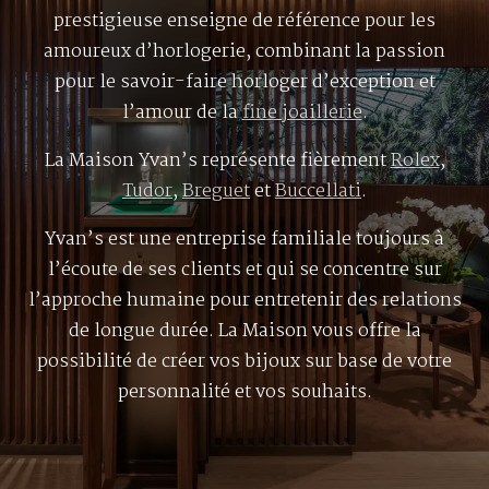
prestigieuse enseigne de référence pour les
amoureux d’horlogerie, combinant la passion
pour le savoir-faire horloger d’exception et
l’amour de la
fine joaillerie
.
La Maison Yvan’s représente fièrement
Rolex
,
Tudor
,
Breguet
et
Buccellati
.
Yvan’s est une entreprise familiale toujours à
l’écoute de ses clients et qui se concentre sur
l’approche humaine pour entretenir des relations
de longue durée. La Maison vous offre la
possibilité de créer vos bijoux sur base de votre
personnalité et vos souhaits.