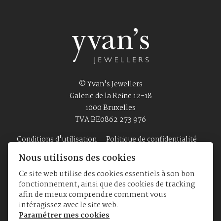
© Yvan's Jewellers
Galerie de la Reine 12-18
1000 Bruxelles
TVA BE0862 273 976
Conditions d'utilisation
Politique de confidentialité
Nous utilisons des cookies
Ce site web utilise des cookies essentiels à son bon
Accueil
Bijouterie
Montres
A Propos
fonctionnement, ainsi que des cookies de tracking
afin de mieux comprendre comment vous
intéragissez avec le site web.
Paramétrer mes cookies