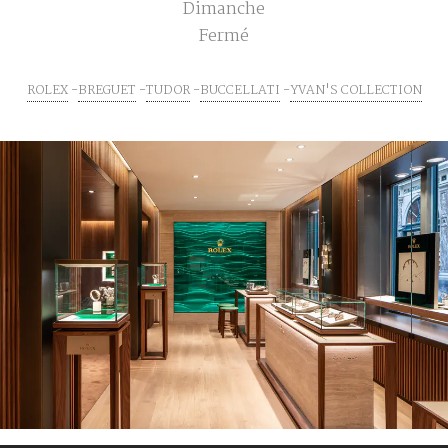
Dimanche
Fermé
ROLEX
BREGUET
TUDOR
BUCCELLATI
YVAN'S COLLECTION