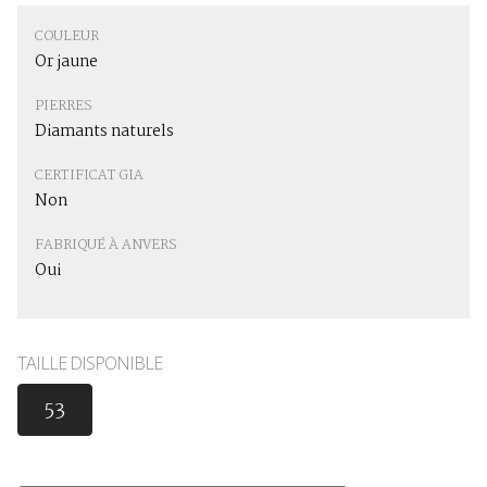
COULEUR
Or jaune
PIERRES
Diamants naturels
CERTIFICAT GIA
Non
FABRIQUÉ À ANVERS
Oui
TAILLE DISPONIBLE
53