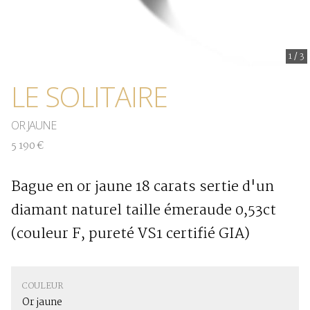
1
/
3
LE SOLITAIRE
OR JAUNE
5 190 €
Bague en or jaune 18 carats sertie d'un
diamant naturel taille émeraude 0,53ct
(couleur F, pureté VS1 certifié GIA)
COULEUR
Or jaune