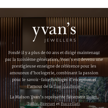
Fondé il y a plus de 60 ans et dirigé maintenant
par la troisième génération, Yvan’s est devenu une
prestigieuse enseigne de référence pour les
amoureux d’horlogerie, combinant la passion
pour le savoir-faire horloger d’exception et
l’amour de la
fine joaillerie
.
La Maison Yvan’s représente fièrement
Rolex
,
Tudor
,
Breguet
et
Buccellati
.