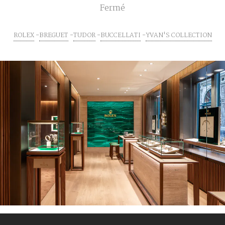
Fermé
ROLEX
BREGUET
TUDOR
BUCCELLATI
YVAN'S COLLECTION