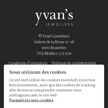
© Yvan's Jewellers
Galerie de la Reine 12-18
1000 Bruxelles
TVA BE0862 273 976
Conditions d'utilisation
Politique de confidentialité
Nous utilisons des cookies
Ce site web utilise des cookies essentiels à son bon
Accueil
Bijouterie
Montres
A Propos
fonctionnement, ainsi que des cookies de tracking
afin de mieux comprendre comment vous
intéragissez avec le site web.
Paramétrer mes cookies