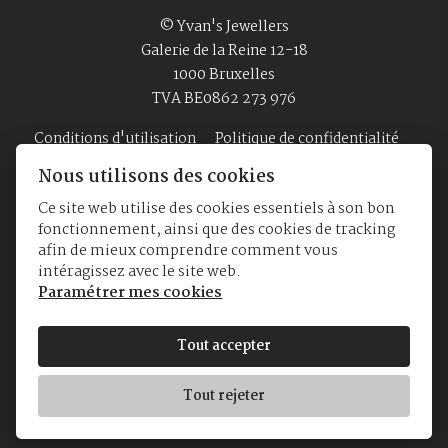
© Yvan's Jewellers
Galerie de la Reine 12-18
1000 Bruxelles
TVA BE0862 273 976
Conditions d'utilisation
Politique de confidentialité
Nous utilisons des cookies
Ce site web utilise des cookies essentiels à son bon
Accueil
Bijouterie
Montres
A Propos
fonctionnement, ainsi que des cookies de tracking
afin de mieux comprendre comment vous
intéragissez avec le site web.
Paramétrer mes cookies
Tout accepter
Tout rejeter