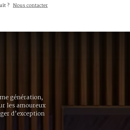
uit ?
Nous contacter
ième génération,
our les amoureux
oger d’exception