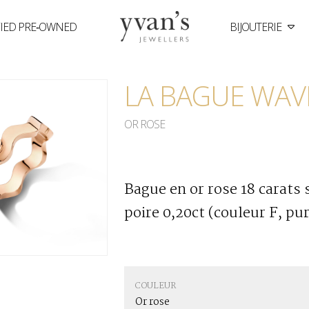
FIED PRE‑OWNED
BIJOUTERIE
Yvan's
Jewellers
LA BAGUE WAV
OR ROSE
Bague en or rose 18 carats 
poire 0,20ct (couleur F, pu
COULEUR
Or rose