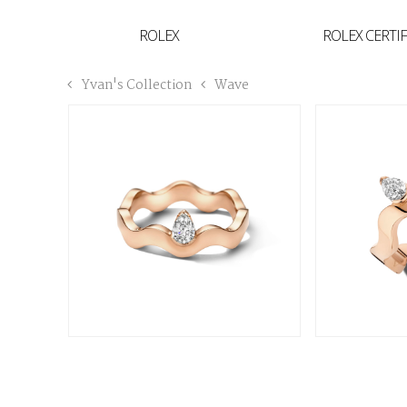
YVAN'S COLLECTION
ROLEX
ROLEX CERTI
BREGUET
Yvan's Collection
Wave
BUCCELLATI
TUDOR