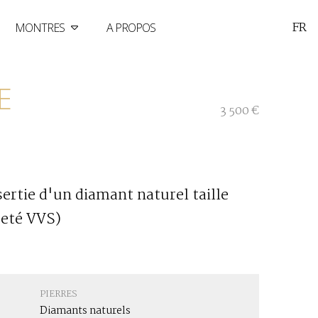
FR
MONTRES
A PROPOS
E
3 500 €
sertie d'un diamant naturel taille
reté VVS)
PIERRES
Diamants naturels