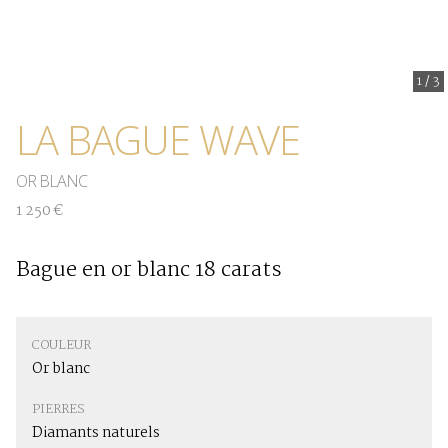
1
/
3
LA BAGUE WAVE
OR BLANC
1 250 €
Bague en or blanc 18 carats
COULEUR
Or blanc
PIERRES
Diamants naturels