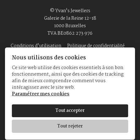
© Yvan's Jewellers
Galerie de la Reine 12-18
1000 Bruxelles
TVA BE0862 273 976
Conditions d'utilisation
Politique de confidentialité
Nous utilisons des cookies
Ce site web utilise des cookies essentiels à son bon
Accueil
Bijouterie
Montres
A Propos
fonctionnement, ainsi que des cookies de tracking
afin de mieux comprendre comment vous
intéragissez avec le site web.
Paramétrer mes cookies
Tout accepter
Tout rejeter