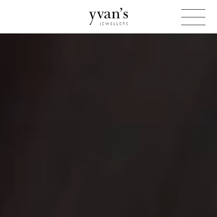
Yvan's
Jewellers