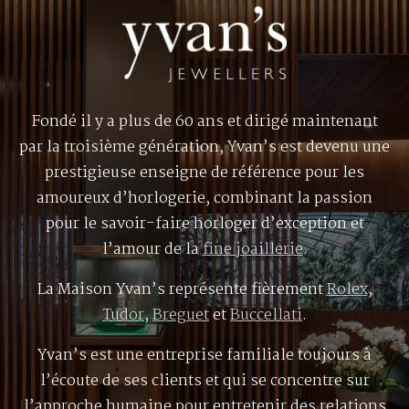
Fondé il y a plus de 60 ans et dirigé maintenant
par la troisième génération, Yvan’s est devenu une
prestigieuse enseigne de référence pour les
amoureux d’horlogerie, combinant la passion
pour le savoir-faire horloger d’exception et
l’amour de la
fine joaillerie
.
La Maison Yvan’s représente fièrement
Rolex
,
Tudor
,
Breguet
et
Buccellati
.
Yvan’s est une entreprise familiale toujours à
l’écoute de ses clients et qui se concentre sur
l’approche humaine pour entretenir des relations