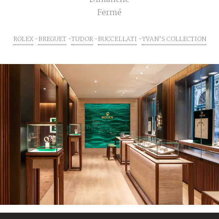
Fermé
ROLEX
BREGUET
TUDOR
BUCCELLATI
YVAN'S COLLECTION