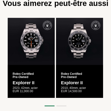
Vous aimerez peut-être aussi
Rolex Certified
Rolex Certified
R
Pre‑Owned
Pre‑Owned
Explorer II
Explorer II
2023, 42mm, acier
2010, 40mm, acier
2
EUR 11,000.00
EUR 14,500.00
E