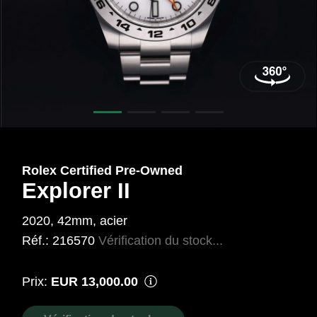
42
mm,
Acier
Ref.:
216570
Rolex Certified Pre‑Owned
Explorer II
2020, 42mm, acier
Réf.: 216570
Vérification du stock...
Prix:
EUR 13,000.00