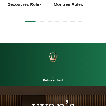
Découvrez Rolex
Montres Rolex
No
20
Retour en haut