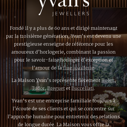
Fondé il y a plus de 60 ans et dirigé maintenant
par la troisième génération, Yvan’s est devenu une
prestigieuse enseigne de référence pour les
amoureux d’horlogerie, combinant la passion
pour le savoir-faire horloger d’exception et
l’amour de la
fine joaillerie
.
La Maison Yvan’s représente fièrement
Rolex
,
Tudor
,
Breguet
et
Buccellati
.
Yvan’s est une entreprise familiale toujours à
l’écoute de ses clients et qui se concentre sur
l’approche humaine pour entretenir des relations
de longue durée. La Maison vous offre la