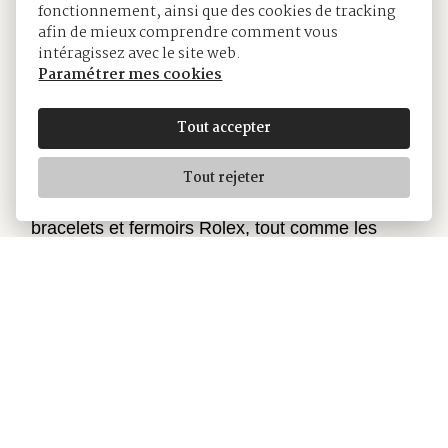
fonctionnement, ainsi que des cookies de tracking
afin de mieux comprendre comment vous
intéragissez avec le site web.
Paramétrer mes cookies
Tout accepter
Le bracelet Jubilee
Tout rejeter
La conception, mise au point et production des
bracelets et fermoirs Rolex, tout comme les
tests rigoureux auxquels ils sont soumis,
impliquent l’utilisation des technologies les plus
avancées. Comme pour tous les composants
des montres, leur esthétique irréprochable est
finalement assurée par l’œil exercé des
membres de notre personnel. Souple et
confortable, le Jubilee, bracelet métallique à