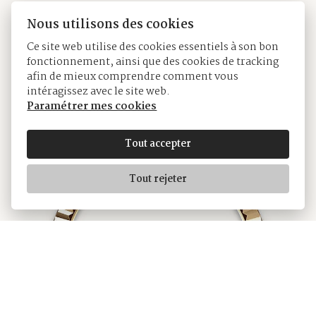
mouvement : le système Ring Command, qui
Nous utilisons des cookies
permet au porteur de la montre de sélectionner
Ce site web utilise des cookies essentiels à son bon
tour à tour les fonctions et de les régler de
fonctionnement, ainsi que des cookies de tracking
manière simple, rapide et sécurisée.
afin de mieux comprendre comment vous
intéragissez avec le site web.
Paramétrer mes cookies
Tout accepter
Tout rejeter