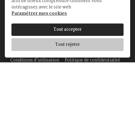
afin de mieux comprendre comment vous
intéragissez avec le site web.
Paramétrer mes cookies
© Yvan's Jewellers
Tout accepter
Galerie de la Reine 12-18
1000 Bruxelles
Tout rejeter
TVA BE0862 273 976
Conditions d'utilisation
Politique de confidentialité
Accueil
Bijouterie
Montres
A Propos