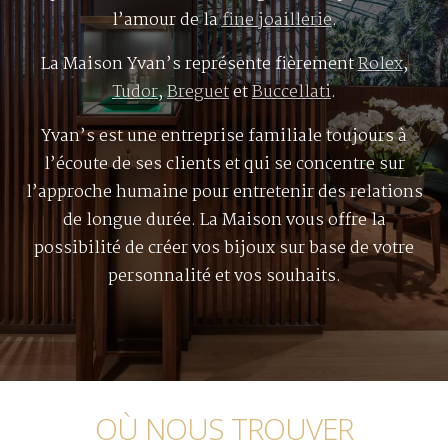
l’amour de la
fine joaillerie
.
La Maison Yvan’s représente fièrement
Rolex
,
Tudor
,
Breguet
et
Buccellati
.
Yvan’s est une entreprise familiale toujours à
l’écoute de ses clients et qui se concentre sur
l’approche humaine pour entretenir des relations
de longue durée. La Maison vous offre la
possibilité de créer vos bijoux sur base de votre
personnalité et vos souhaits.
OÙ NOUS TROUVER