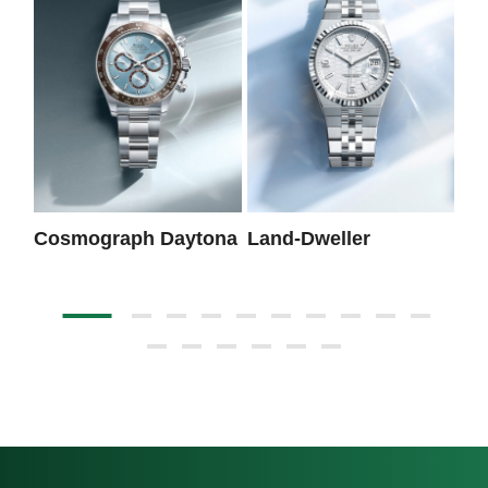
Cosmograph Daytona
Land-Dweller
Da