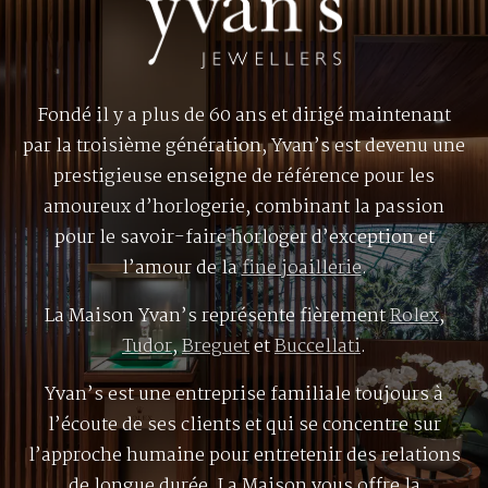
Fondé il y a plus de 60 ans et dirigé maintenant
par la troisième génération, Yvan’s est devenu une
prestigieuse enseigne de référence pour les
amoureux d’horlogerie, combinant la passion
pour le savoir-faire horloger d’exception et
l’amour de la
fine joaillerie
.
La Maison Yvan’s représente fièrement
Rolex
,
Tudor
,
Breguet
et
Buccellati
.
Yvan’s est une entreprise familiale toujours à
l’écoute de ses clients et qui se concentre sur
l’approche humaine pour entretenir des relations
de longue durée. La Maison vous offre la