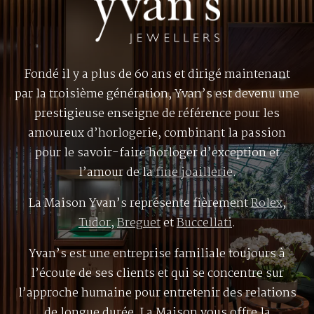
Fondé il y a plus de 60 ans et dirigé maintenant
par la troisième génération, Yvan’s est devenu une
prestigieuse enseigne de référence pour les
amoureux d’horlogerie, combinant la passion
pour le savoir-faire horloger d’exception et
l’amour de la
fine joaillerie
.
La Maison Yvan’s représente fièrement
Rolex
,
Tudor
,
Breguet
et
Buccellati
.
Yvan’s est une entreprise familiale toujours à
l’écoute de ses clients et qui se concentre sur
l’approche humaine pour entretenir des relations
de longue durée. La Maison vous offre la