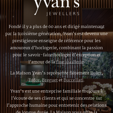
Fondé il y a plus de 60 ans et dirigé maintenant
par la troisième génération, Yvan’s est devenu une
prestigieuse enseigne de référence pour les
amoureux d’horlogerie, combinant la passion
pour le savoir-faire horloger d’exception et
l’amour de la
fine joaillerie
.
La Maison Yvan’s représente fièrement
Rolex
,
Tudor
,
Breguet
et
Buccellati
.
Yvan’s est une entreprise familiale toujours à
l’écoute de ses clients et qui se concentre sur
l’approche humaine pour entretenir des relations
de longue durée. La Maison vous offre la