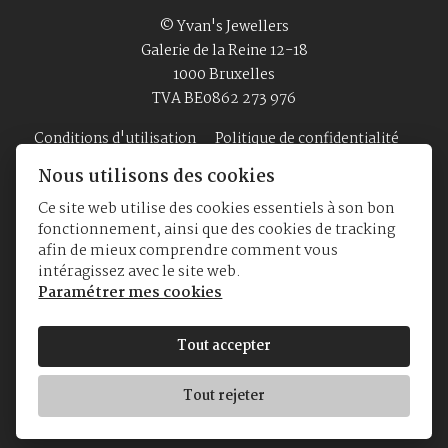
© Yvan's Jewellers
Galerie de la Reine 12-18
1000 Bruxelles
TVA BE0862 273 976
Conditions d'utilisation
Politique de confidentialité
Nous utilisons des cookies
Ce site web utilise des cookies essentiels à son bon
Accueil
Bijouterie
Montres
A Propos
fonctionnement, ainsi que des cookies de tracking
afin de mieux comprendre comment vous
intéragissez avec le site web.
Paramétrer mes cookies
Tout accepter
Tout rejeter