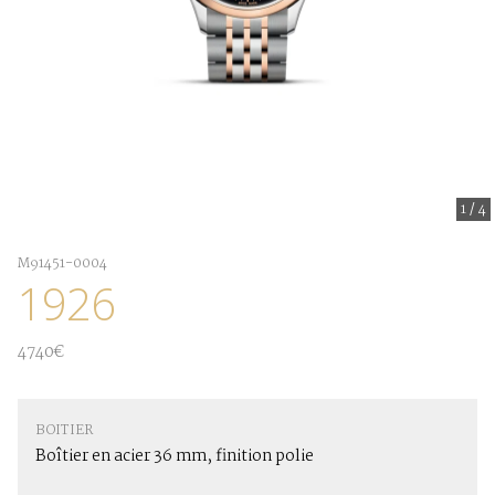
1
/
4
M91451-0004
1926
4740€
BOITIER
Boîtier en acier 36 mm, finition polie