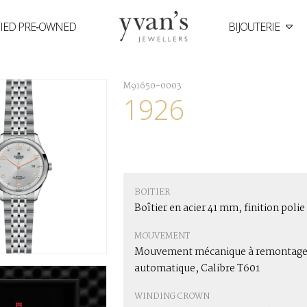
FIED PRE‑OWNED
BIJOUTERIE
Yvan's
Jewellers
M91650-0003
1926
BOITIER
Boîtier en acier 41 mm, finition polie
MOUVEMENT
Mouvement mécanique à remontag
automatique, Calibre T601
WINDING CROWN