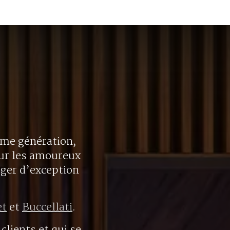
ième génération,
our les amoureux
oger d’exception
et
et
Buccellati
.