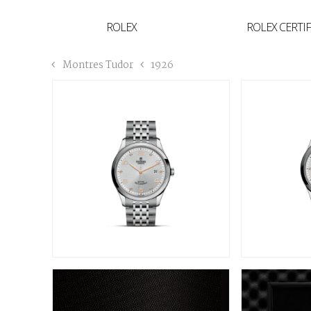
YVAN'S COLLECTION
ROLEX
ROLEX CERTI
BREGUET
Montres Tudor
1926
BUCCELLATI
TUDOR