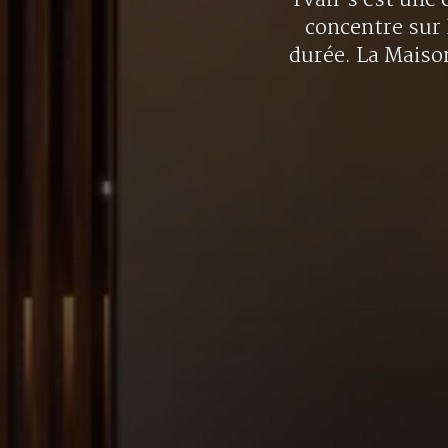
Yvan’s est une e
concentre sur 
durée. La Maison