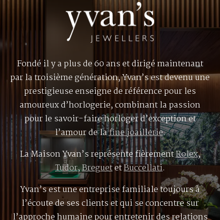
Fondé il y a plus de 60 ans et dirigé maintenant
par la troisième génération, Yvan’s est devenu une
prestigieuse enseigne de référence pour les
amoureux d’horlogerie, combinant la passion
pour le savoir-faire horloger d’exception et
l’amour de la
fine joaillerie
.
La Maison Yvan’s représente fièrement
Rolex
,
Tudor
,
Breguet
et
Buccellati
.
Yvan’s est une entreprise familiale toujours à
l’écoute de ses clients et qui se concentre sur
l’approche humaine pour entretenir des relations