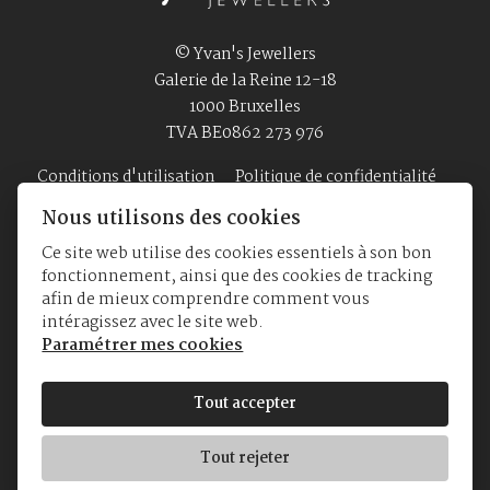
© Yvan's Jewellers
Galerie de la Reine 12-18
1000 Bruxelles
TVA BE0862 273 976
Conditions d'utilisation
Politique de confidentialité
Nous utilisons des cookies
Ce site web utilise des cookies essentiels à son bon
Accueil
Bijouterie
Montres
A Propos
fonctionnement, ainsi que des cookies de tracking
afin de mieux comprendre comment vous
intéragissez avec le site web.
Paramétrer mes cookies
Tout accepter
Tout rejeter