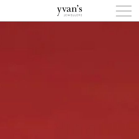
Yvan's
Jewellers