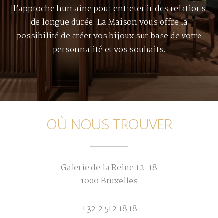
l’approche humaine pour entretenir des relations
de longue durée. La Maison vous offre la
possibilité de créer vos bijoux sur base de votre
personnalité et vos souhaits.
OÙ NOUS TROUVER
Galerie de la Reine 12-18
1000 Bruxelles
+32 2 512 18 18