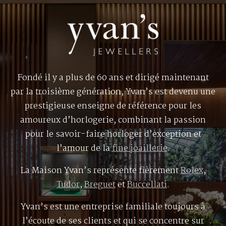
Fondé il y a plus de 60 ans et dirigé maintenant
par la troisième génération, Yvan’s est devenu une
prestigieuse enseigne de référence pour les
amoureux d’horlogerie, combinant la passion
pour le savoir-faire horloger d’exception et
l’amour de la
fine joaillerie
.
La Maison Yvan’s représente fièrement
Rolex
,
Tudor
,
Breguet
et
Buccellati
.
Yvan’s est une entreprise familiale toujours à
l’écoute de ses clients et qui se concentre sur