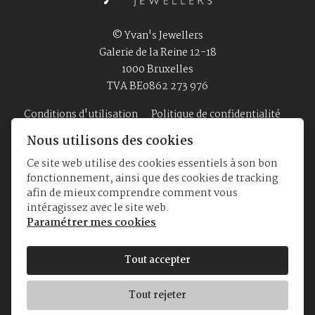
© Yvan's Jewellers
Galerie de la Reine 12-18
1000 Bruxelles
TVA BE0862 273 976
Conditions d'utilisation
Politique de confidentialité
Nous utilisons des cookies
Ce site web utilise des cookies essentiels à son bon
Accueil
Bijouterie
Montres
A Propos
fonctionnement, ainsi que des cookies de tracking
afin de mieux comprendre comment vous
intéragissez avec le site web.
Paramétrer mes cookies
Tout accepter
Tout rejeter