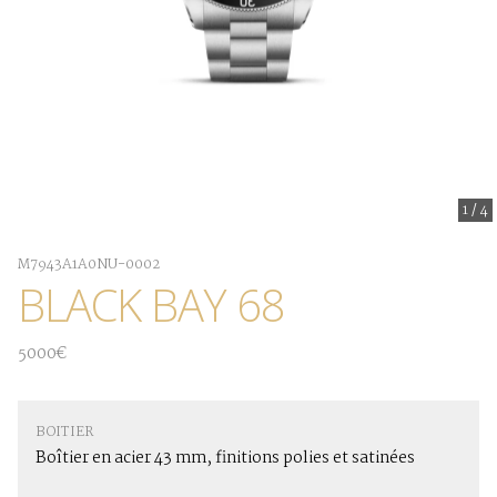
1
/
4
M7943A1A0NU-0002
BLACK BAY 68
5000€
BOITIER
Boîtier en acier 43 mm, finitions polies et satinées