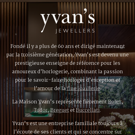
Fondé il y a plus de 60 ans et dirigé maintenant
par la troisième génération, Yvan’s est devenu une
prestigieuse enseigne de référence pour les
amoureux d’horlogerie, combinant la passion
pour le savoir-faire horloger d’exception et
l’amour de la
fine joaillerie
.
La Maison Yvan’s représente fièrement
Rolex
,
Tudor
,
Breguet
et
Buccellati
.
Yvan’s est une entreprise familiale toujours à
l’écoute de ses clients et qui se concentre sur