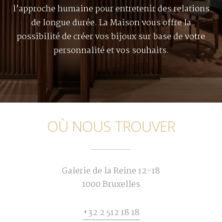
l’approche humaine pour entretenir des relations
de longue durée. La Maison vous offre la
possibilité de créer vos bijoux sur base de votre
personnalité et vos souhaits.
OÙ NOUS TROUVER
Galerie de la Reine 12-18
1000 Bruxelles
+32 2 512 18 18