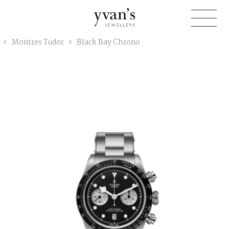
Yvan's
Montres Tudor
Black Bay Chrono
Jewellers