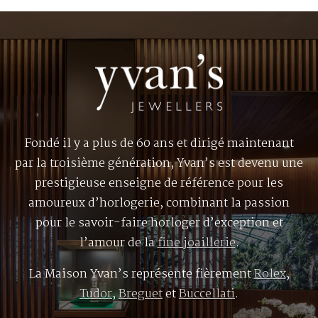
Fondé il y a plus de 60 ans et dirigé maintenant
par la troisième génération, Yvan’s est devenu une
prestigieuse enseigne de référence pour les
amoureux d’horlogerie, combinant la passion
pour le savoir-faire horloger d’exception et
l’amour de la
fine joaillerie
.
La Maison Yvan’s représente fièrement
Rolex
,
Tudor
,
Breguet
et
Buccellati
.