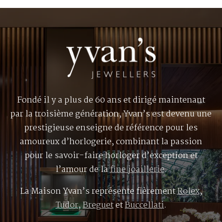
Fondé il y a plus de 60 ans et dirigé maintenant
par la troisième génération, Yvan’s est devenu une
prestigieuse enseigne de référence pour les
amoureux d’horlogerie, combinant la passion
pour le savoir-faire horloger d’exception et
l’amour de la
fine joaillerie
.
La Maison Yvan’s représente fièrement
Rolex
,
Tudor
,
Breguet
et
Buccellati
.