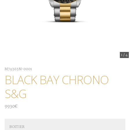
1
/
4
M79363N-0001
BLACK BAY CHRONO
S&G
9930€
BOITIER