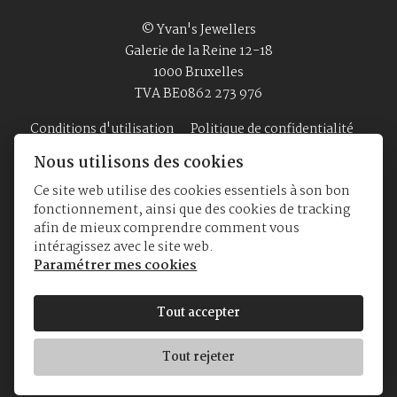
© Yvan's Jewellers
Galerie de la Reine 12-18
1000 Bruxelles
TVA BE0862 273 976
Conditions d'utilisation
Politique de confidentialité
Nous utilisons des cookies
Ce site web utilise des cookies essentiels à son bon
Accueil
Bijouterie
Montres
A Propos
fonctionnement, ainsi que des cookies de tracking
afin de mieux comprendre comment vous
intéragissez avec le site web.
Paramétrer mes cookies
Tout accepter
Tout rejeter