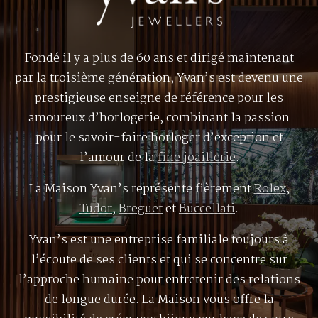
Fondé il y a plus de 60 ans et dirigé maintenant
par la troisième génération, Yvan’s est devenu une
prestigieuse enseigne de référence pour les
amoureux d’horlogerie, combinant la passion
pour le savoir-faire horloger d’exception et
l’amour de la
fine joaillerie
.
La Maison Yvan’s représente fièrement
Rolex
,
Tudor
,
Breguet
et
Buccellati
.
Yvan’s est une entreprise familiale toujours à
l’écoute de ses clients et qui se concentre sur
l’approche humaine pour entretenir des relations
de longue durée. La Maison vous offre la