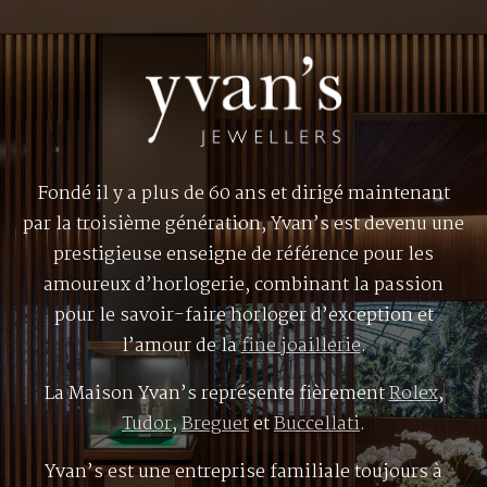
Fondé il y a plus de 60 ans et dirigé maintenant
par la troisième génération, Yvan’s est devenu une
prestigieuse enseigne de référence pour les
amoureux d’horlogerie, combinant la passion
pour le savoir-faire horloger d’exception et
l’amour de la
fine joaillerie
.
La Maison Yvan’s représente fièrement
Rolex
,
Tudor
,
Breguet
et
Buccellati
.
Yvan’s est une entreprise familiale toujours à