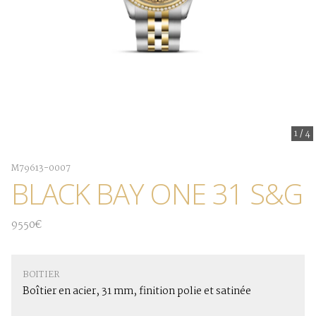
1
/
4
M79613-0007
BLACK BAY ONE 31 S&G
9550€
BOITIER
Boîtier en acier, 31 mm, finition polie et satinée