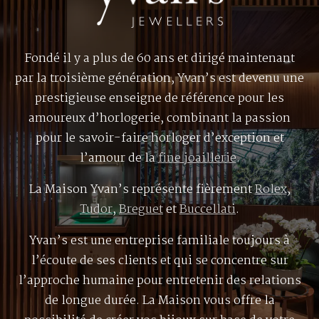
Fondé il y a plus de 60 ans et dirigé maintenant
par la troisième génération, Yvan’s est devenu une
prestigieuse enseigne de référence pour les
amoureux d’horlogerie, combinant la passion
pour le savoir-faire horloger d’exception et
l’amour de la
fine joaillerie
.
La Maison Yvan’s représente fièrement
Rolex
,
Tudor
,
Breguet
et
Buccellati
.
Yvan’s est une entreprise familiale toujours à
l’écoute de ses clients et qui se concentre sur
l’approche humaine pour entretenir des relations
de longue durée. La Maison vous offre la