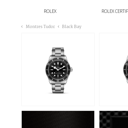
YVAN'S COLLECTION
ROLEX
ROLEX CERTI
BREGUET
Montres Tudor
Black Bay
BUCCELLATI
TUDOR