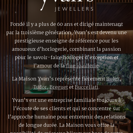
Fondé il y a plus de 60 ans et dirigé maintenant
par la troisième génération, Yvan’s est devenu une
prestigieuse enseigne de référence pour les
amoureux d’horlogerie, combinant la passion
pour le savoir-faire horloger d’exception et
l’amour de la
fine joaillerie
.
La Maison Yvan’s représente fièrement
Rolex
,
Tudor
,
Breguet
et
Buccellati
.
Yvan’s est une entreprise familiale toujours à
l’écoute de ses clients et qui se concentre sur
l’approche humaine pour entretenir des relations
de longue durée. La Maison vous offre la