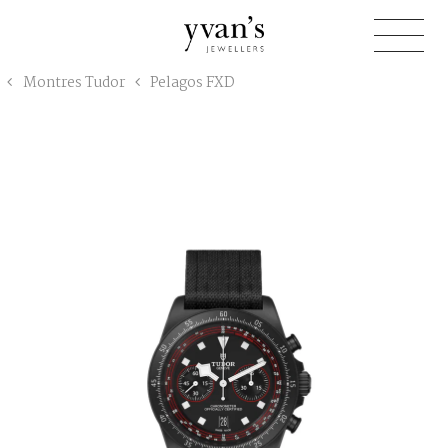
Yvan's
Montres Tudor
Pelagos FXD
Jewellers