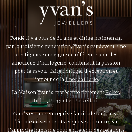
Fondé il y a plus de 60 ans et dirigé maintenant
par la troisième génération, Yvan’s est devenu une
prestigieuse enseigne de référence pour les
amoureux d’horlogerie, combinant la passion
pour le savoir-faire horloger d’exception et
l’amour de la
fine joaillerie
.
La Maison Yvan’s représente fièrement
Rolex
,
Tudor
,
Breguet
et
Buccellati
.
Yvan’s est une entreprise familiale toujours à
l’écoute de ses clients et qui se concentre sur
l’approche humaine pour entretenir des relations