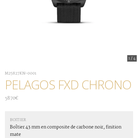
1
/
4
M25827KN-0001
PELAGOS FXD CHRONO
5870€
BOITIER
Boîtier 43 mm en composite de carbone noir, finition
mate