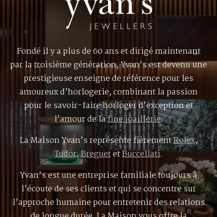
Fondé il y a plus de 60 ans et dirigé maintenant
par la troisième génération, Yvan’s est devenu une
prestigieuse enseigne de référence pour les
amoureux d’horlogerie, combinant la passion
pour le savoir-faire horloger d’exception et
l’amour de la
fine joaillerie
.
La Maison Yvan’s représente fièrement
Rolex
,
Tudor
,
Breguet
et
Buccellati
.
Yvan’s est une entreprise familiale toujours à
l’écoute de ses clients et qui se concentre sur
l’approche humaine pour entretenir des relations
de longue durée. La Maison vous offre la