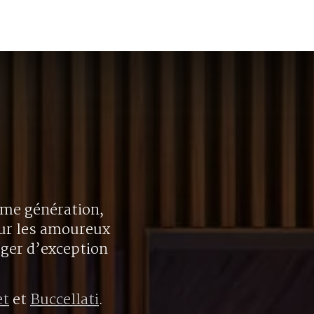
ième génération,
our les amoureux
oger d’exception
et
et
Buccellati
.