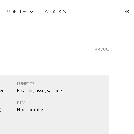
FR
MONTRES
A PROPOS
3370€
LUNETTE
née
En acier, lisse, satinée
DIAL
)
Noir, bombé
e