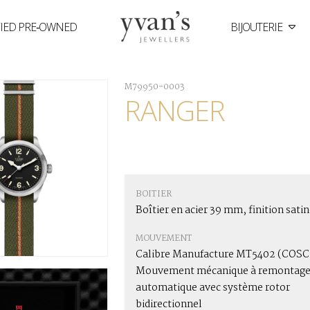
FIED PRE‑OWNED
BIJOUTERIE
Yvan's
Jewellers
M79950-0003
RANGER
BOITIER
Boîtier en acier 39 mm, finition sati
MOUVEMENT
Calibre Manufacture MT5402 (COSC
Mouvement mécanique à remontag
automatique avec système rotor
bidirectionnel