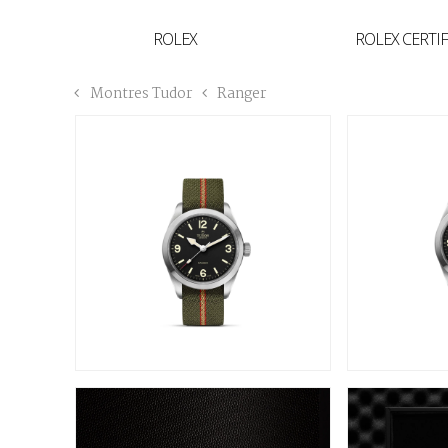
YVAN'S COLLECTION
ROLEX
ROLEX CERTI
BREGUET
Montres Tudor
Ranger
BUCCELLATI
TUDOR