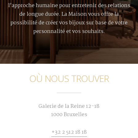
l’approche humaine pour entretenir des relations
de longue durée. La Maison vous offre la
possibilité de créer vos bijoux sur base de votre
personnalité et vos souhaits.
OÙ NOUS TROUVER
Galerie de la Reine 12-18
1000 Bruxelles
+32 2 512 18 18