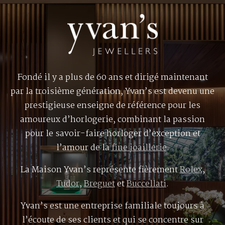
Fondé il y a plus de 60 ans et dirigé maintenant
par la troisième génération, Yvan’s est devenu une
prestigieuse enseigne de référence pour les
amoureux d’horlogerie, combinant la passion
pour le savoir-faire horloger d’exception et
l’amour de la
fine joaillerie
.
La Maison Yvan’s représente fièrement
Rolex
,
Tudor
,
Breguet
et
Buccellati
.
Yvan’s est une entreprise familiale toujours à
l’écoute de ses clients et qui se concentre sur