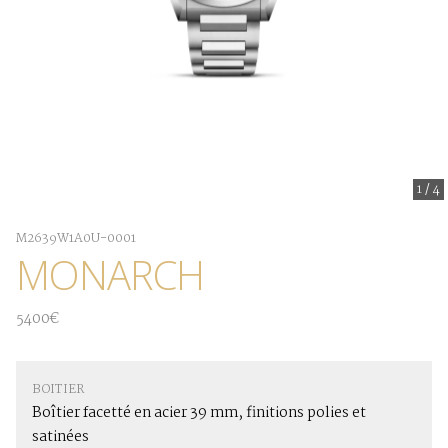
1
/
4
M2639W1A0U-0001
MONARCH
5400€
BOITIER
Boîtier facetté en acier 39 mm, finitions polies et
satinées