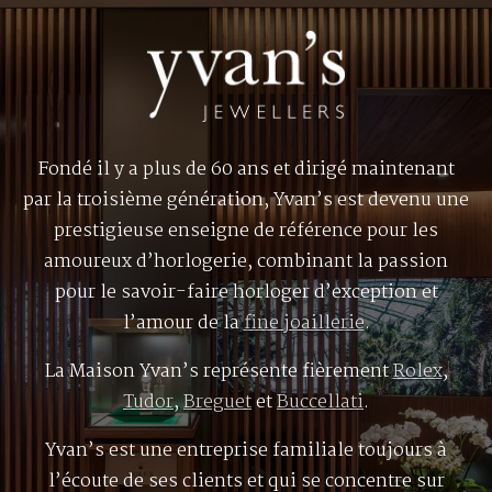
Fondé il y a plus de 60 ans et dirigé maintenant
par la troisième génération, Yvan’s est devenu une
prestigieuse enseigne de référence pour les
amoureux d’horlogerie, combinant la passion
pour le savoir-faire horloger d’exception et
l’amour de la
fine joaillerie
.
La Maison Yvan’s représente fièrement
Rolex
,
Tudor
,
Breguet
et
Buccellati
.
Yvan’s est une entreprise familiale toujours à
l’écoute de ses clients et qui se concentre sur