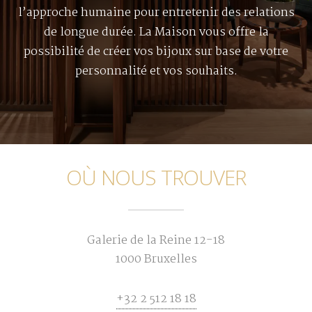
l’approche humaine pour entretenir des relations
de longue durée. La Maison vous offre la
possibilité de créer vos bijoux sur base de votre
personnalité et vos souhaits.
OÙ NOUS TROUVER
Galerie de la Reine 12-18
1000 Bruxelles
+32 2 512 18 18