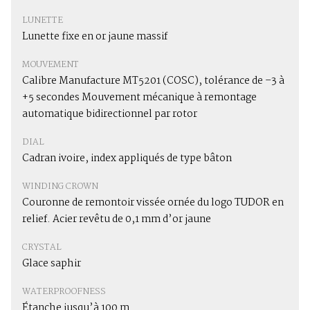
LUNETTE
Lunette fixe en or jaune massif
MOUVEMENT
Calibre Manufacture MT5201 (COSC), tolérance de –3 à
+5 secondes Mouvement mécanique à remontage
automatique bidirectionnel par rotor
DIAL
Cadran ivoire, index appliqués de type bâton
WINDING CROWN
Couronne de remontoir vissée ornée du logo TUDOR en
relief. Acier revêtu de 0,1 mm d’or jaune
CRYSTAL
Glace saphir
WATERPROOFNESS
Étanche jusqu’à 100 m