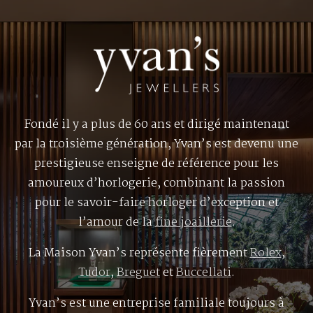
Fondé il y a plus de 60 ans et dirigé maintenant
par la troisième génération, Yvan’s est devenu une
prestigieuse enseigne de référence pour les
amoureux d’horlogerie, combinant la passion
pour le savoir-faire horloger d’exception et
l’amour de la
fine joaillerie
.
La Maison Yvan’s représente fièrement
Rolex
,
Tudor
,
Breguet
et
Buccellati
.
Yvan’s est une entreprise familiale toujours à