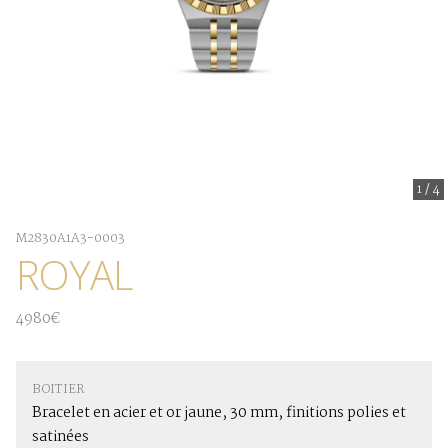
1
/
4
M2830A1A3-0003
ROYAL
4980€
BOITIER
Bracelet en acier et or jaune, 30 mm, finitions polies et
satinées