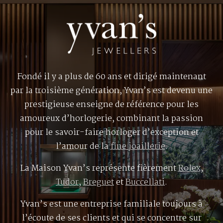
Fondé il y a plus de 60 ans et dirigé maintenant
par la troisième génération, Yvan’s est devenu une
prestigieuse enseigne de référence pour les
amoureux d’horlogerie, combinant la passion
pour le savoir-faire horloger d’exception et
l’amour de la
fine joaillerie
.
La Maison Yvan’s représente fièrement
Rolex
,
Tudor
,
Breguet
et
Buccellati
.
Yvan’s est une entreprise familiale toujours à
l’écoute de ses clients et qui se concentre sur