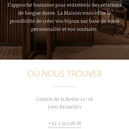
l’approche humaine pour entretenir des relations
de longue durée. La Maison vous offre la
possibilité de créer vos bijoux sur base de votre
personnalité et vos souhaits.
OÙ NOUS TROUVER
Galerie de la Reine 12-18
1000 Bruxelles
+32 2 512 18 18