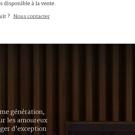
s disponible à la vente.
uit ?
Nous contacter
ième génération,
our les amoureux
oger d’exception