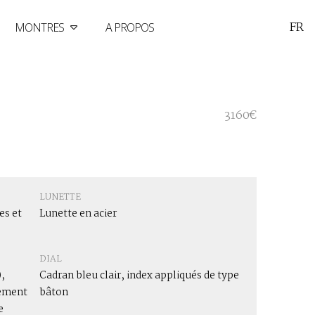
FR
MONTRES
A PROPOS
3160€
LUNETTE
es et
Lunette en acier
DIAL
,
Cadran bleu clair, index appliqués de type
vement
bâton
e