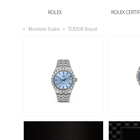
YVAN'S COLLECTION
ROLEX
ROLEX CERTI
BREGUET
Montres Tudor
TUDOR Royal
BUCCELLATI
TUDOR