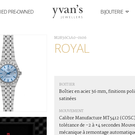
FIED PRE‑OWNED
BIJOUTERIE
Yvan's
Jewellers
M2836C1A0-0106
ROYAL
BOITIER
Boîtier en acier 36 mm, finitions poli
satinées
MOUVEMENT
Calibre Manufacture MT5412 (COSC)
tolérance de –2 à +4 secondes Mou
mécanique à remontage automatiqu