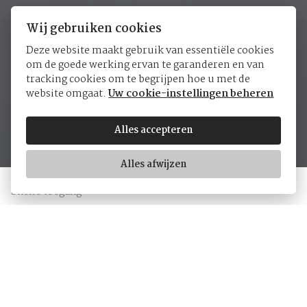
Wij gebruiken cookies
Deze website maakt gebruik van essentiële cookies
om de goede werking ervan te garanderen en van
Yvan's Collectie
tracking cookies om te begrijpen hoe u met de
website omgaat.
Uw cookie-instellingen beheren
Alles accepteren
Alles afwijzen
Snelle toegang
Amour
Intemporelle
Colored Stones
Redesigned