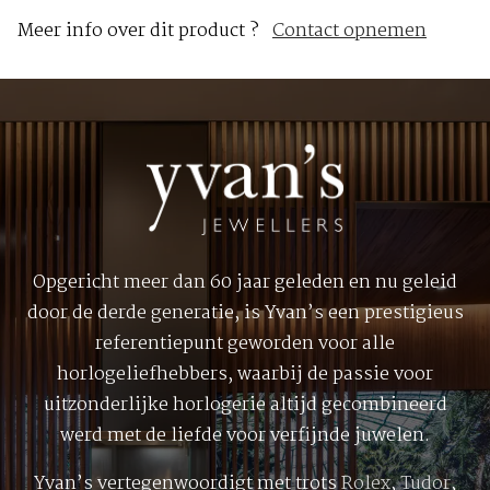
Meer info over dit product ?
Contact opnemen
Opgericht meer dan 60 jaar geleden en nu geleid
door de derde generatie, is Yvan’s een prestigieus
referentiepunt geworden voor alle
horlogeliefhebbers, waarbij de passie voor
uitzonderlijke horlogerie altijd gecombineerd
werd met de liefde voor verfijnde juwelen.
Yvan’s vertegenwoordigt met trots
Rolex
,
Tudor
,