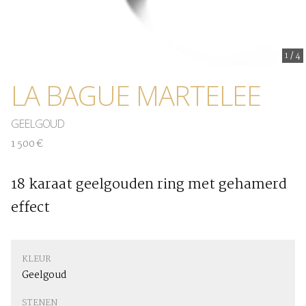
1
/
4
LA BAGUE MARTELEE
GEELGOUD
1 500 €
18 karaat geelgouden ring met gehamerd
effect
KLEUR
Geelgoud
STENEN