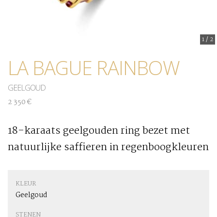
1
/
2
LA BAGUE RAINBOW
GEELGOUD
2 350 €
18-karaats geelgouden ring bezet met
natuurlijke saffieren in regenboogkleuren
KLEUR
Geelgoud
STENEN