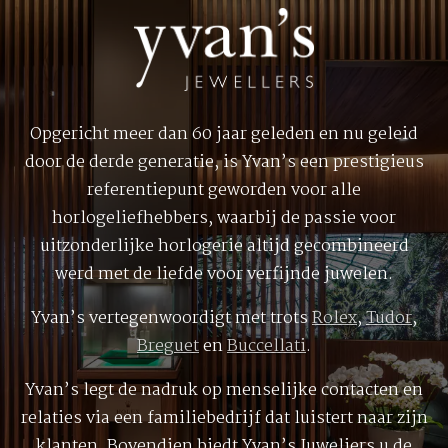
Opgericht meer dan 60 jaar geleden en nu geleid
door de derde generatie, is Yvan’s een prestigieus
referentiepunt geworden voor alle
horlogeliefhebbers, waarbij de passie voor
uitzonderlijke horlogerie altijd gecombineerd
werd met de liefde voor verfijnde juwelen.
Yvan’s vertegenwoordigt met trots
Rolex
,
Tudor
,
Breguet
en
Buccellati
.
Yvan’s legt de nadruk op menselijke contacten en
relaties via een familiebedrijf dat luistert naar zijn
klanten. Bovendien biedt Yvan’s Juweliers u de