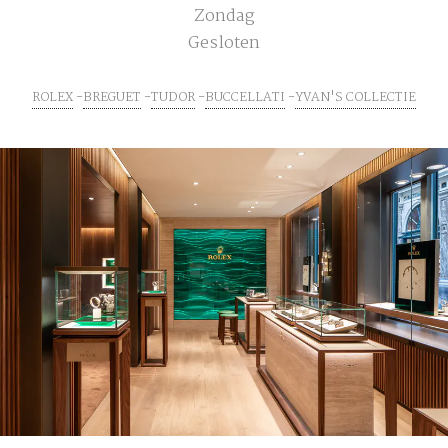
Zondag
Gesloten
ROLEX
BREGUET
TUDOR
BUCCELLATI
YVAN'S COLLECTIE