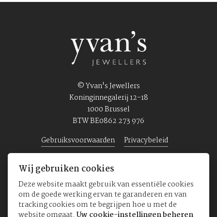
© Yvan's Jewellers
Koninginnegalerij 12-18
1000 Brussel
BTW BE0862 273 976
Gebruiksvoorwaarden
Privacybeleid
Wij gebruiken cookies
Home
Juwelen
Horloges
Over ons
Deze website maakt gebruik van essentiële cookies
om de goede werking ervan te garanderen en van
tracking cookies om te begrijpen hoe u met de
website omgaat.
Uw cookie-instellingen beheren