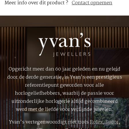
Meer info over dit product ?
Contact opnemen
Opgericht meer dan 60 jaar geleden en nu geleid
door de derde generatie, is Yvan’s een prestigieus
referentiepunt geworden voor alle
horlogeliefhebbers, waarbij de passie voor
uitzonderlijke horlogerie altijd gecombineerd
werd met de liefde voor verfijnde juwelen.
Yvan’s vertegenwoordigt met trots
Rolex
,
Tudor
,